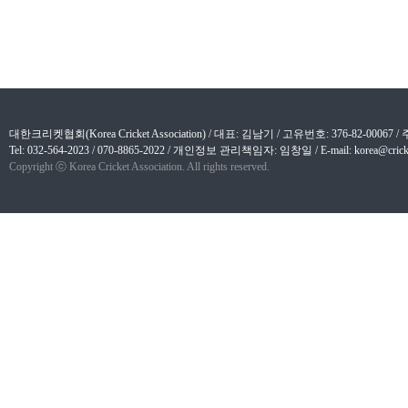
대한크리켓협회(Korea Cricket Association) / 대표: 김남기 / 고유번호: 376-82-
Tel: 032-564-2023 / 070-8865-2022 / 개인정보 관리책임자: 임창일 / E-mail: korea@cricket
Copyright ⓒ Korea Cricket Association. All rights reserved.