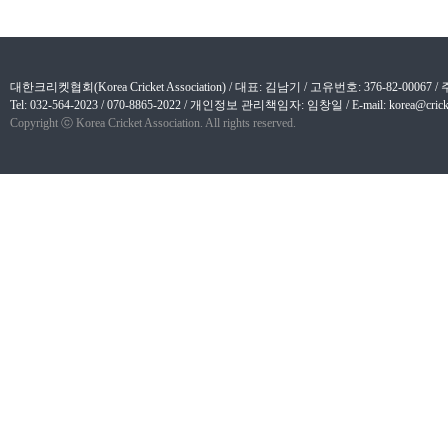
대한크리켓협회(Korea Cricket Association) / 대표: 김남기 / 고유번호: 376-82-
Tel: 032-564-2023 / 070-8865-2022 / 개인정보 관리책임자: 임창일 / E-mail: korea@cricket
Copyright ⓒ Korea Cricket Association. All rights reserved.