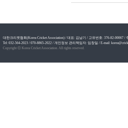
대한크리켓협회(Korea Cricket Association) / 대표: 김남기 / 고유번호: 376-82-
Tel: 032-564-2023 / 070-8865-2022 / 개인정보 관리책임자: 임창일 / E-mail: korea@cricket
Copyright ⓒ Korea Cricket Association. All rights reserved.