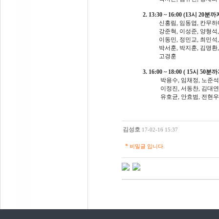
2. 13:30 ~ 16:00 (13시 20분
신홍림, 임동엽, 칸무하마드
강준혁, 이성준, 양형석, 백
이동민, 정민교, 최민석, 김
박서훈, 박지훈, 김명환, 김
고경훈
3. 16:00 ~ 18:00 ( 15시 50
박용수, 임채정, 노준석, 
이정진, 서동찬, 김대연, 
유호균, 안효범, 전현우,
김성호
17-02-16 15:37
*
비밀글 입니다.