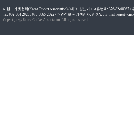
대한크리켓협회(Korea Cricket Association) / 대표: 김남기 / 고유번호: 376-82-
Tel: 032-564-2023 / 070-8865-2022 / 개인정보 관리책임자: 임창일 / E-mail: korea@cricket
Copyright ⓒ Korea Cricket Association. All rights reserved.