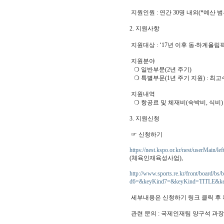
지원인원 : 연간 30명 내외(*예산 
2. 지원사항
지원대상 : ‘17년 이후 동‧하계올
지원분야
❍ 일반부문(2년 주기)
❍ 특별부문(1년 주기 지원) : 최
지원내역
❍ 항공료 및 체재비(숙박비, 식비)
3. 지원신청
☞ 신청하기
https://nest.kspo.or.kr/nest/userMain/
(체육인재육성사업),
http://www.sports.re.kr/front/boa
d6=&keyKind7=&keyKind=TITLE&k
세부내용은 신청하기 링크 클릭 후 
관련 문의 : 국제인재팀 양구석 과장(02