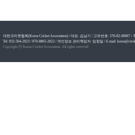
대한크리켓협회(Korea Cricket Association) / 대표: 김남기 / 고유번호: 376-82-
Tel: 032-564-2023 / 070-8865-2022 / 개인정보 관리책임자: 임창일 / E-mail: korea@cricket
Copyright ⓒ Korea Cricket Association. All rights reserved.