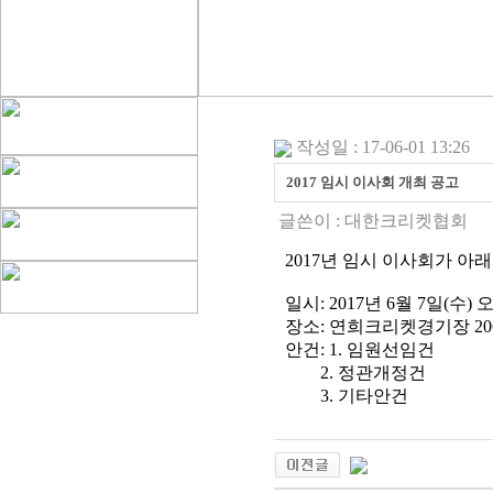
작성일 : 17-06-01 13:26
2017 임시 이사회 개최 공고
글쓴이 :
대한크리켓협회
2017
년
임시 이사회가 아래
일시
: 2017
년
6
월
7
일
(
수
)
장소
:
연희크리켓경기장
20
안건:
1. 임원선임건
2. 정관개정건
3. 기타안건