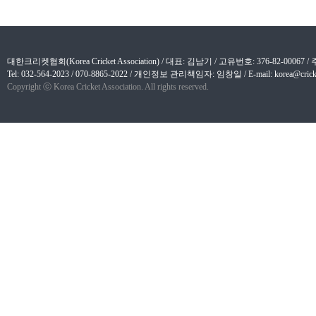
대한크리켓협회(Korea Cricket Association) / 대표: 김남기 / 고유번호: 376-82-
Tel: 032-564-2023 / 070-8865-2022 / 개인정보 관리책임자: 임창일 / E-mail: korea@cricket
Copyright ⓒ Korea Cricket Association. All rights reserved.