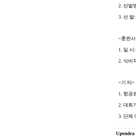
2.
선발
3.
선 발
:
<
훈련사
1.
일 시
2.
식비
<
기 타
>
1. 항
2.
대회기
3.
단체 
Upendra 