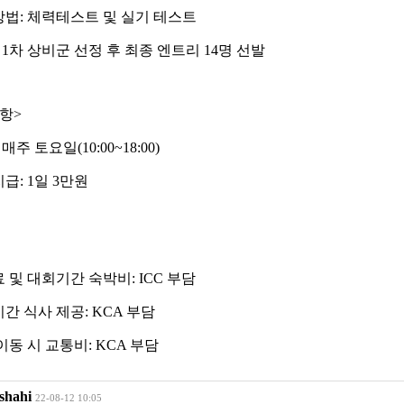
방법
:
체력테스트 및 실기 테스트
 1
차 상비군 선정 후 최종 엔트리
14
명 선발
항
>
:
매주 토요일
(10:00~18:00)
지급
: 1
일
3
만원
공료 및 대회기간 숙박비
: ICC
부담
간 식사 제공
: KCA
부담
이동 시 교통비
: KCA
부담
shahi
22-08-12 10:05