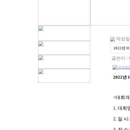
작성일 : 
2022년 
글쓴이 :
선수지원서
2022
년
<
대회개
1.
대회
2.
일 시
:
3.
장 소