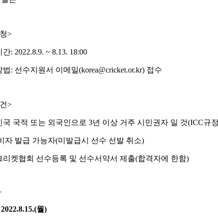
청
>
기간
: 2022.8.9. ~ 8.13. 18:00
방법
:
선수지원서 이메일
(korea@cricket.or.kr)
접수
건
>
국 국적 또는 외국인으로
3
년 이상 거주 시민권자 일 것
(ICC
규
비자 발급 가능자
(
미발급시 선수 선발 취소
)
리켓협회 선수등록 및 선수서약서 제출
(
합격자에 한함
)
>
:
2022.8.15.(월
)