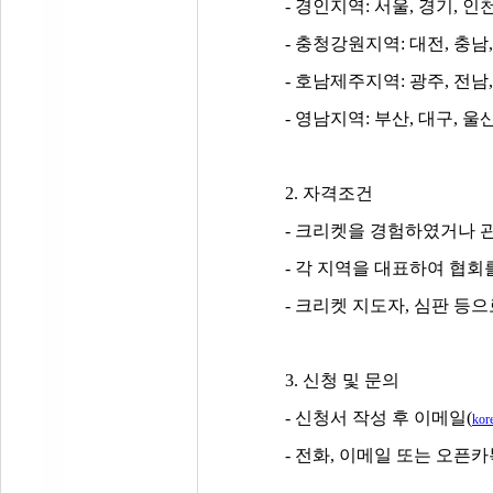
-
경인지역
:
서울
,
경기
,
인천
-
충청강원지역
:
대전
,
충남
-
호남제주지역
:
광주
,
전남
-
영남지역
:
부산
,
대구
,
울
2.
자격조건
-
크리켓을 경험하였거나 관
-
각 지역을 대표하여 협회를
-
크리켓 지도자
,
심판 등으
3.
신청 및 문의
-
신청서 작성 후 이메일
(
kor
- 전화,
이메일 또는 오픈카