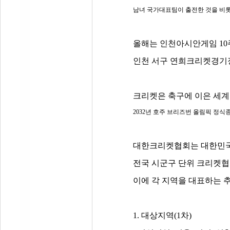
남녀 국가대표팀이 출전한 것을 비
올해는 인천아시안게임
10
인천 서구 연희크리켓경기
크리켓은 축구에 이은 세
2032
년 호주 브리즈번 올림픽
정식종
대한크리켓협회는 대한민국
전국 시군구 단위 크리켓협
이에 각 지역을 대표하는 
1.
대상지역
(1
차
)