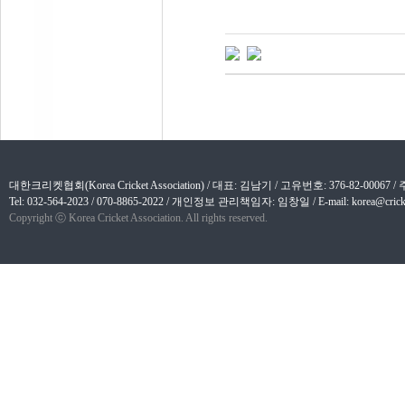
대한크리켓협회(Korea Cricket Association) / 대표: 김남기 / 고유번호: 376-82-
Tel: 032-564-2023 / 070-8865-2022 / 개인정보 관리책임자: 임창일 / E-mail: korea@cricket
Copyright ⓒ Korea Cricket Association. All rights reserved.