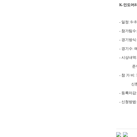
K-
인도어
- 일정
:
6~8
- 참가팀수
- 경기방식
- 경기수
:
예
- 시상내역
준
- 참 가 비
: 
신
- 등록마감
- 신청방법