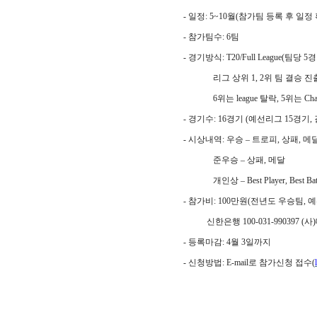
- 일정
: 5~10
월
(
참가팀 등록 후 일정
- 참가팀수
: 6
팀
- 경기방식
: T20/Full League(
팀당
5
경
리그 상위
1, 2
위 팀 결승 진
6
위는
league
탈락
, 5
위는
Cha
- 경기수
: 16
경기
(
예선리그
15
경기
,
- 시상내역
:
우승
–
트로피
,
상패
,
메
준우승
–
상패
,
메달
개인상
–
Best Player, Best Ba
- 참가비
: 100
만원
(
전년도 우승팀
,
예
신한은행
100-031-990397 (
사
)
- 등록마감
: 4
월
3
일까지
- 신청방법
:
E-mail로 참가신청
접수
(