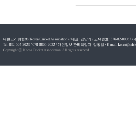
대한크리켓협회(Korea Cricket Association) / 대표: 김남기 / 고유번호: 376-82-
Tel: 032-564-2023 / 070-8865-2022 / 개인정보 관리책임자: 임창일 / E-mail: korea@cricket
Copyright ⓒ Korea Cricket Association. All rights reserved.