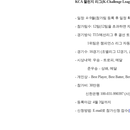
KCA
챌린지 리그
(K-Challenge Leag
- 일정
: 4~9
월
(
참가팀 등록 후 일정 
- 참가팀수
: 12
팀
(12
팀을 초과하면 자
- 경기방식
: T15/
예선리그 후 결선 
1
위팀은 챔피언스 리그 자
- 경기수
: 16
경기
(
조별리그
12
경기
,
- 시상내역
:
우승
–
트로피
,
메달
준우승
–
상패
,
메달
-
개인상
–
Best Player, Best Batter, B
- 참가비
: 30
만원
신한은행
100-031-990397 (
사
- 등록마감
: 4
월
3
일까지
- 신청방법
:
E-mail로 참가신청
접수
(