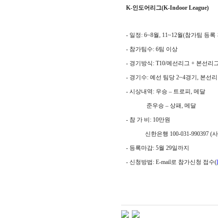
K-
인도어리그
(K-Indoor League)
- 일정
:
6~8
월
, 11~12
월
(
참가팀 등록 
- 참가팀수
: 6
팀 이상
- 경기방식
: T10/
예선리그
+ 본선
리그
- 경기수
:
예선 팀당 2~4
경기
, 본
선리
- 시상내역
:
우승
–
트로피
,
메달
준우승
–
상패
,
메달
- 참 가 비
: 10
만원
신한은행
100-031-990397 (
사
- 등록마감
: 5
월 29
일까지
- 신청방법
:
E-mail로 참가신청
접수
(