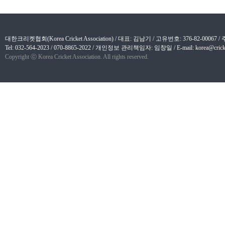
대한크리켓협회(Korea Cricket Association) / 대표: 김남기 / 고유번호: 376-82-
Tel: 032-564-2023 / 070-8865-2022 / 개인정보 관리책임자: 임창일 / E-mail: korea@cricket
Copyright ⓒ Korea Cricket Association. All rights reserved.